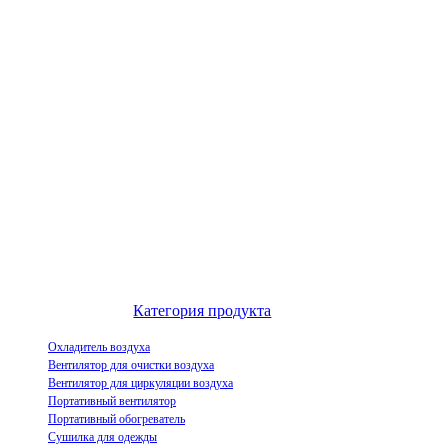
Выдающийся китайский производитель воздухоохладителей и
инновационное предприятие по демонстрации индустриализации
испарительных воздухоохладителей.
Категория продукта
Охладитель воздуха
Вентилятор для очистки воздуха
Вентилятор для циркуляции воздуха
Портативный вентилятор
Портативный обогреватель
Сушилка для одежды