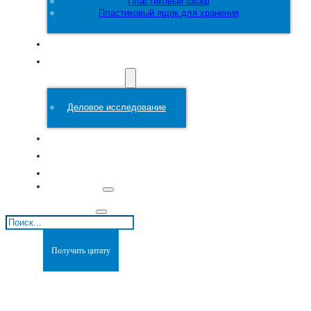
Пластиковый шкаф
Пластиковый ящик для хранения
Настроить
Пластиковая
форма
Деловое исследование
О сайте
Блоги
Связаться с
Поиск
Получить цитату