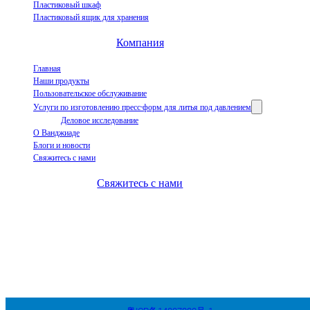
Пластиковый шкаф
Пластиковый ящик для хранения
Компания
Главная
Наши продукты
Пользовательское обслуживание
Услуги по изготовлению пресс-форм для литья под давлением
Деловое исследование
О Ванджиаде
Блоги и новости
Свяжитесь с нами
Свяжитесь с нами
+86-663-8321900
wanjiada@gdboost.com
West Of The Dongsizhi Road,
Jieyang Airport Economic Zone, провинция Гуандун, Китай