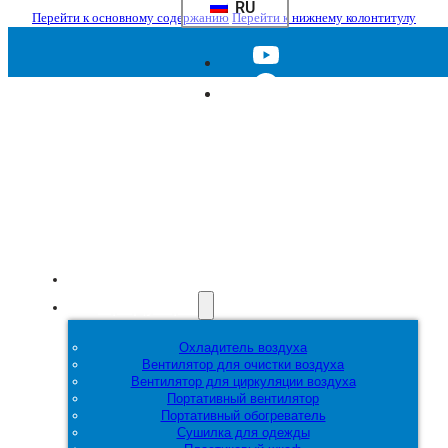
RU
Перейти к основному содержанию
Перейти к нижнему колонтитулу
Главная
Продукция
Охладитель воздуха
Вентилятор для очистки воздуха
Вентилятор для циркуляции воздуха
Портативный вентилятор
Портативный обогреватель
Сушилка для одежды