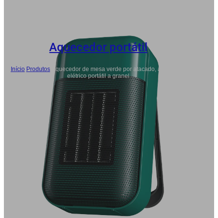
Aquecedor portátil
Início
/
Produtos
/
Aquecedor de mesa verde por atacado, aquecedor
elétrico portátil a granel