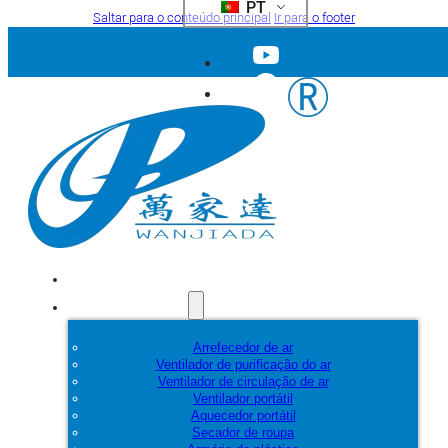
PT
Saltar para o conteúdo principal
Ir para o footer
Início
Produtos
Arrefecedor de ar
Ventilador de purificação do ar
Ventilador de circulação de ar
Ventilador portátil
Aquecedor portátil
Secador de roupa