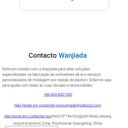
Contacto
Wanjiada
Entre em contato com a Wanjiada para obter soluções
especializadas na fabricação de resfriadores de ar e serviços
personalizados de moldagem por injeção de plástico. Estamos aqui
para ajudar com todas as suas dúvidas e necessidades.
+86-663-8321900
Não hesite em contactar-nos
wanjiada@gdboost.com
Não hesite em contactar-nos
West Of The Dongsizhi Road,Jieyang
Airport Economic Zone, Província de Guangdong, China