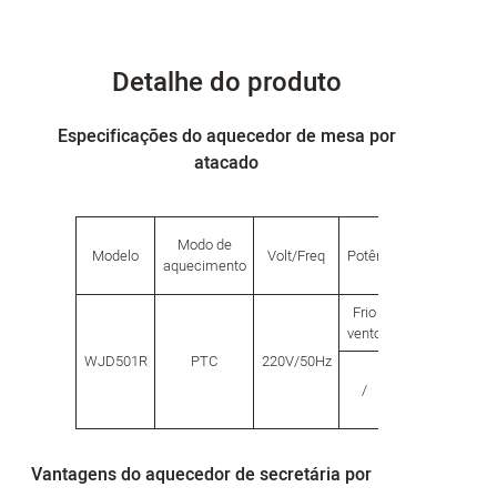
Detalhe do produto
Especificações do aquecedor de mesa por
atacado
Modo de
Modelo
Volt/Freq
Potência (W)
Tama
aquecimento
Frio
Calor
Compri
vento
vento
WJD501R
PTC
220V/50Hz
/
500
10
Vantagens do aquecedor de secretária por