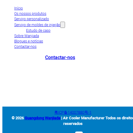
Início
Os nossos produtos
Serviço personalizado
Serviço de moldes de injeção
Estudo de caso
Sobre Wanjiada
Blogues e notícias
Contactar-nos
Contactar-nos
+86-663-8321900
wanjiada@gdboost.com
West Of The Dongsizhi
Road,Jieyang Airport Economic Zone, Província de Guangdong, China
粤ICP备14007880号-1
© 2026
Guangdong Wanjiada
| Air Cooler Manufacturer Todos os direito
reservados