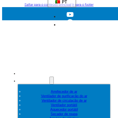
PT
Saltar para o conteúdo principal
Ir para o footer
Início
Produtos
Arrefecedor de ar
Ventilador de purificação do ar
Ventilador de circulação de ar
Ventilador portátil
Aquecedor portátil
Secador de roupa