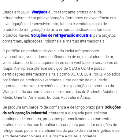
Criada em 2001,
Wanjiada
é um fabricante profissional de
refrigeradores de ar por evaporação. Com anos de experiência em
investigação e desenvolvimento, fabrico e vendas globais de
produtos de refrigeração de ar, a empresa dedica-se a fornecer
produtos fiáveis
Soluções de refrigeração industrial
para projetos
comerciais, aplicações industriais e marcas internacionais.
O portfólio de produtos da Wanjiada inclui refrigeradores
evaporativos, ventiladores purificadores de ar, circuladores de ar,
ventiladores portáteis, aquecedores com ventilador e secadores de
roupa. A empresa oferece serviços de OEM e ODM e possui
certificações internacionais, tais como 3C, CB, CE e RoHS. Apoiados
por linhas de produção avançadas, uma gestão de qualidade
rigorosa e uma vasta experiência em exportação, os produtos da
Wanjiada são comercializados em mercados do Sudeste Asiático,
Médio Oriente, Américas, Europa, Austrália e África.
Se procura um parceiro de confiança e de longo prazo para
Soluções
de refrigeração industrial
, contacte a Wanjiada para solicitar
catálogos de produtos, propostas personalizadas e orçamentos
profissionais. Vamos trabalhar em conjunto para criar soluções de
refrigeração por ar mais eficientes do ponto de vista energético e de
alto desempenho para a sua marca e os seus projetos.