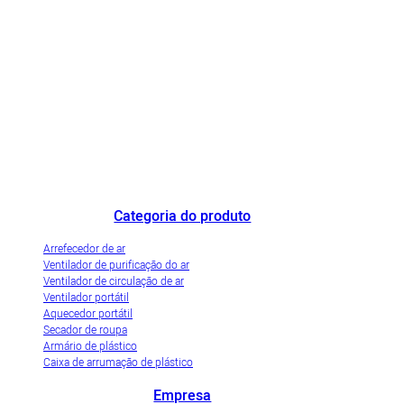
O fabricante de refrigeradores de ar de destaque na China e a empresa de
demonstração de industrialização inovadora de refrigeradores de ar
evaporativos.
Categoria do produto
Arrefecedor de ar
Ventilador de purificação do ar
Ventilador de circulação de ar
Ventilador portátil
Aquecedor portátil
Secador de roupa
Armário de plástico
Caixa de arrumação de plástico
Empresa