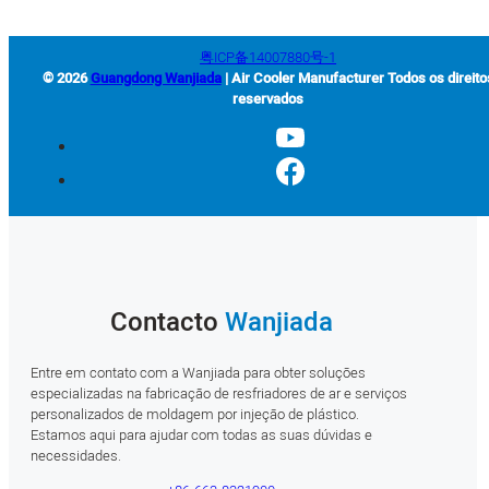
粤ICP备14007880号-1
© 2026
Guangdong Wanjiada
| Air Cooler Manufacturer Todos os direito
reservados
Contacto
Wanjiada
Entre em contato com a Wanjiada para obter soluções
especializadas na fabricação de resfriadores de ar e serviços
personalizados de moldagem por injeção de plástico.
Estamos aqui para ajudar com todas as suas dúvidas e
necessidades.