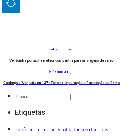
Artigo anterior
Ventoinha portátil: a melhor companhia para as viagens de verão
Próximo artigo
Conheça a Wanjiada na 137ª Feira de Importação e Exportação da China
Pesquisar
Etiquetas
Purificadores de ar
Ventilador sem lâminas