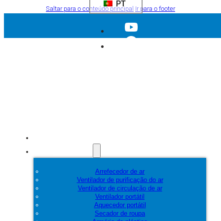
PT
Saltar para o conteúdo principal
Ir para o footer
Início
Produtos
Arrefecedor de ar
Ventilador de purificação do ar
Ventilador de circulação de ar
Ventilador portátil
Aquecedor portátil
Secador de roupa