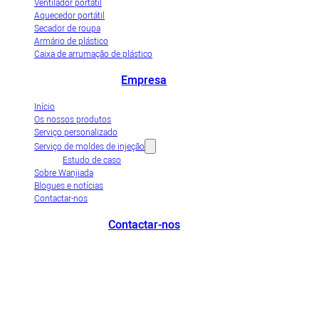
Ventilador portátil
Aquecedor portátil
Secador de roupa
Armário de plástico
Caixa de arrumação de plástico
Empresa
Início
Os nossos produtos
Serviço personalizado
Serviço de moldes de injeção
Estudo de caso
Sobre Wanjiada
Blogues e notícias
Contactar-nos
Contactar-nos
+86-663-8321900
wanjiada@gdboost.com
West Of The Dongsizhi
Road,Jieyang Airport Economic Zone, Província de Guangdong, China