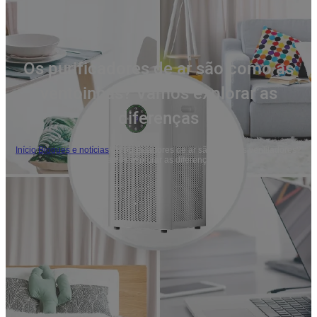
Os purificadores de ar são como as
ventoinhas? Vamos explorar as
diferenças
Início
/
Blogues e notícias
/
Os purificadores de ar são como os ventiladores?
Vamos explorar as diferenças