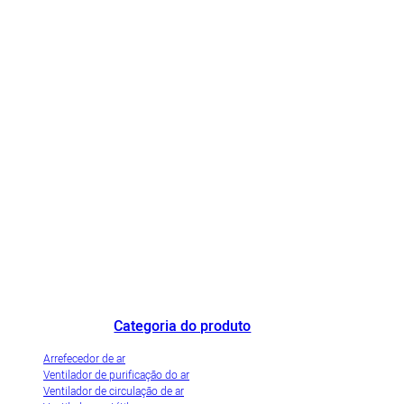
O fabricante de refrigeradores de ar de destaque na China e a empresa de
demonstração de industrialização inovadora de refrigeradores de ar
evaporativos.
Categoria do produto
Arrefecedor de ar
Ventilador de purificação do ar
Ventilador de circulação de ar