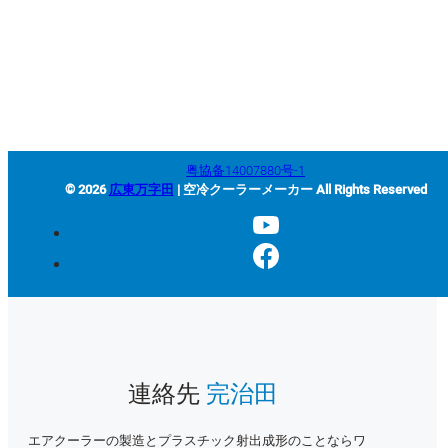
+86-663-8321900
wanjiada@gdboost.com
中国広東省揭陽空港経済区東
四路西側
粤協备14007880号-1
© 2026
広東万字田
| 空冷クーラーメーカー All Rights Reserved
連絡先
完治田
エアクーラーの製造とプラスチック射出成形のことならワ