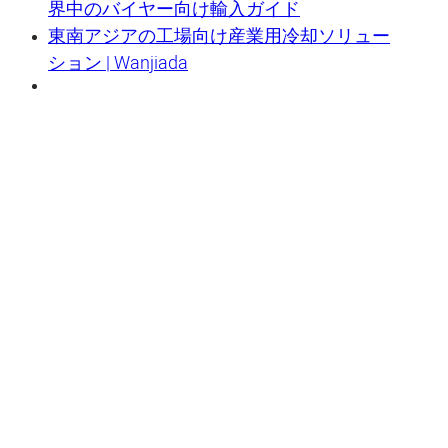
界中のバイヤー向け輸入ガイド
東南アジアの工場向け産業用冷却ソリュー
ション | Wanjiada
蒸発式エアクーラーの革新的な工業化実証企業であり、中国の卓越した