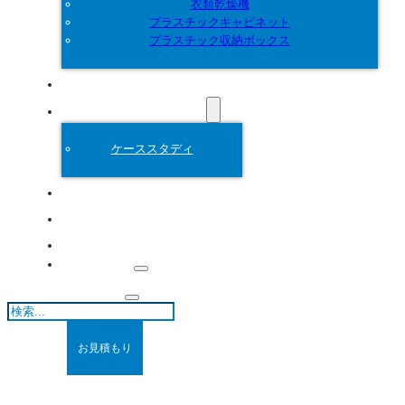
衣類乾燥機
プラスチックキャビネット
プラスチック収納ボックス
カスタマイズ
プラスチック金型
ケーススタディ
について
ブログ
連絡先
検
索
お見積もり