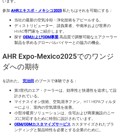
います。
参加
AHRエキスポ・メキシコ2025
私たちはそれを可能にする：
当社の最新の空気冷却・浄化技術をアピールする。
ディストリビューター、請負業者、中南米および世界の
HVAC専門家をご紹介します。
探す
OEMおよびODM事業
高品質で調整可能なエアクーラー
製品を求めるグローバルバイヤーとの協力の機会。
AHR Expo-Mexico2025でのワンジ
ダへの期待
を訪れた。
完治田
のブースで体験できる：
第3世代のエア・クーラーは、効率性と快適性を追求して設
計されている。
マイナスイオン技術、空気清浄ファン、H11 HEPAフィルタ
ーにより、室内の空気環境を改善。
小型冷暖房ソリューションは、住宅および商業施設のニー
ズに対応するために特別に設計されています。
OEM/ODMカスタマイズサービス
カスタマイズされたブラ
ンディングと製品特性を必要とする企業のために。