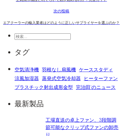
次の投稿
エアクーラーの輸入業者はどのように正しいサプライヤーを選ぶのか？
検
索
タグ
空気清浄機
羽根なし扇風機
ケーススタディ
涼風加湿器
蒸発式空気冷却器
ヒーターファン
プラスチック射出成形金型
完治田'のニュース
最新製品
工場直送の卓上ファン、3段階調
節可能なクリップ式ファンの卸売
り