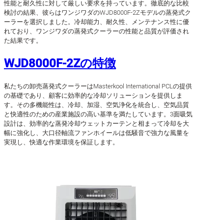
性能と耐久性に対して厳しい要求を持っています。徹底的な比較
検討の結果、彼らはワンジワダのWJD8000F-2Zモデルの蒸発式ク
ーラーを選択しました。冷却能力、耐久性、メンテナンス性に優
れており、ワンジワダの蒸発式クーラーの性能と品質が評価され
た結果です。
WJD8000F-2Zの特徴
私たちの卸売蒸発式クーラーはMasterkool International PCLの提供
の基礎であり、顧客に効率的な冷却ソリューションを提供しま
す。その多機能性は、冷却、加湿、空気浄化を統合し、空気品質
と快適性のための産業施設の高い基準を満たしています。3面吸気
設計は、効率的な蒸発冷却ウェットカーテンと相まって冷却を大
幅に強化し、大口径軸流ファンホイールは低騒音で強力な風量を
実現し、快適な作業環境を保証します。