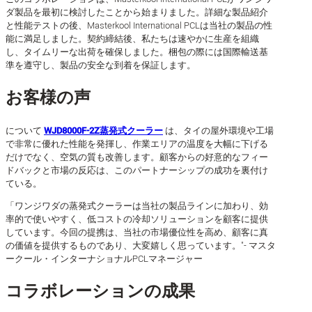
ダ製品を最初に検討したことから始まりました。詳細な製品紹介
と性能テストの後、Masterkool International PCLは当社の製品の性
能に満足しました。契約締結後、私たちは速やかに生産を組織
し、タイムリーな出荷を確保しました。梱包の際には国際輸送基
準を遵守し、製品の安全な到着を保証します。
お客様の声
について
WJD8000F-2Z蒸発式クーラー
は、タイの屋外環境や工場
で非常に優れた性能を発揮し、作業エリアの温度を大幅に下げる
だけでなく、空気の質も改善します。顧客からの好意的なフィー
ドバックと市場の反応は、このパートナーシップの成功を裏付け
ている。
「ワンジワダの蒸発式クーラーは当社の製品ラインに加わり、効
率的で使いやすく、低コストの冷却ソリューションを顧客に提供
しています。今回の提携は、当社の市場優位性を高め、顧客に真
の価値を提供するものであり、大変嬉しく思っています。"- マスタ
ークール・インターナショナルPCLマネージャー
コラボレーションの成果