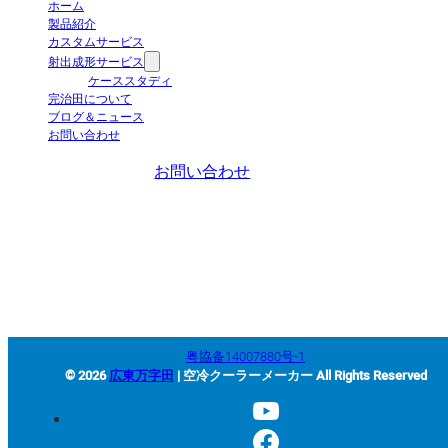
ホーム
製品紹介
カスタムサービス
射出成形サービス
ケーススタディ
完治田について
ブログ＆ニュース
お問い合わせ
お問い合わせ
+86-663-8321900
wanjiada@gdboost.com
中国広東省揭陽空港経済区東
四路西側
粤協备14007880号-1
© 2026
広東万字田
| 空冷クーラーメーカー All Rights Reserved