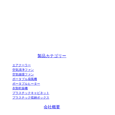
蒸発式エアクーラーの革新的な工業化実証企業であり、中国の卓越した
エアクーラーメーカーです。
製品カテゴリー
エアクーラー
空気清浄ファン
空気循環ファン
ポータブル扇風機
ポータブルヒーター
衣類乾燥機
プラスチックキャビネット
プラスチック収納ボックス
会社概要