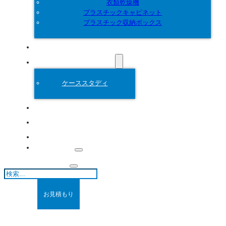
衣類乾燥機
プラスチックキャビネット
プラスチック収納ボックス
カスタマイズ
プラスチック金型
ケーススタディ
について
ブログ
連絡先
検
索
お見積もり