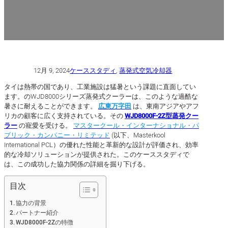
12月 9, 2024
ケーススタディ
,
蒸発式空気冷却器
タイは熱帯の国であり、工業施設は猛暑という課題に直面してい
ます。のWJD8000シリーズ蒸発式クーラーは、このような過酷な
暑さに耐えることができます。
広東万字田
は、東南アジアやアフ
リカの顧客に広く支持されている。その
WJD8000F-2Z型蒸発クー
ラー
の寵愛を受ける。
マスタークール・インターナショナル・パ
ブリック・カンパニー・リミテッド
(以下、Masterkool
International PCL）の優れた性能と革新的な設計が評価され、効率
的な冷却ソリューションが提供された。このケーススタディで
は、この成功した協力関係の詳細を掘り下げる。
目次
協力の背景
パートナー紹介
WJD8000F-2Zの特徴