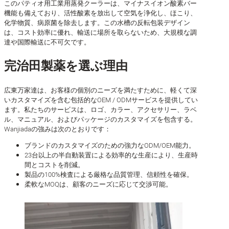
このパティオ用工業用蒸発クーラーは、マイナスイオン酸素バー
機能も備えており、活性酸素を放出して空気を浄化し、ほこり、
化学物質、病原菌を除去します。この水槽の反転包装デザイン
は、コスト効率に優れ、輸送に場所を取らないため、大規模な調
達や国際輸送に不可欠です。
完治田製薬を選ぶ理由
広東万家達は、お客様の個別のニーズを満たすために、軽くて深
いカスタマイズを含む包括的なOEM / ODMサービスを提供してい
ます。私たちのサービスは、ロゴ、カラー、アクセサリー、ラベ
ル、マニュアル、およびパッケージのカスタマイズを包含する。
Wanjiadaの強みは次のとおりです：
ブランドのカスタマイズのための強力なODM/OEM能力。
23台以上の半自動装置による効率的な生産により、生産時
間とコストを削減。
製品の100%検査による厳格な品質管理、信頼性を確保。
柔軟なMOQは、顧客のニーズに応じて交渉可能。