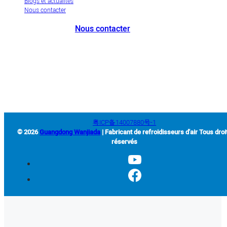
Blogs et actualités
Nous contacter
Nous contacter
+86-663-8321900
wanjiada@gdboost.com
West Of The Dongsizhi Road,
Jieyang Airport Economic Zone, Guangdong Province, China
粤ICP备14007880号-1
© 2026
Guangdong Wanjiada
| Fabricant de refroidisseurs d'air Tous droi
réservés