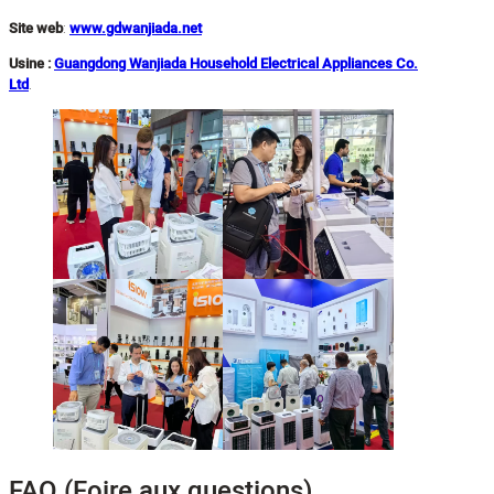
Site web
:
www.gdwanjiada.net
Usine :
Guangdong Wanjiada Household Electrical Appliances Co.
Ltd
.
FAQ (Foire aux questions)