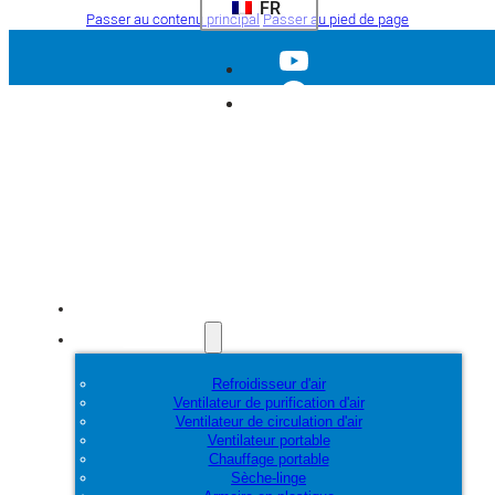
FR
Passer au contenu principal
Passer au pied de page
Accueil
Produits
Refroidisseur d'air
Ventilateur de purification d'air
Ventilateur de circulation d'air
Ventilateur portable
Chauffage portable
Sèche-linge