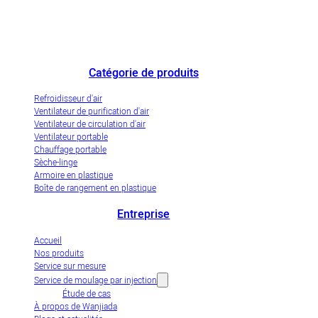
Le plus grand fabricant chinois de refroidisseurs d'air et une entreprise
de démonstration de l'industrialisation innovante des refroidisseurs d'air
par évaporation.
Catégorie de produits
Refroidisseur d'air
Ventilateur de purification d'air
Ventilateur de circulation d'air
Ventilateur portable
Chauffage portable
Sèche-linge
Armoire en plastique
Boîte de rangement en plastique
Entreprise
Accueil
Nos produits
Service sur mesure
Service de moulage par injection
Étude de cas
À propos de Wanjiada