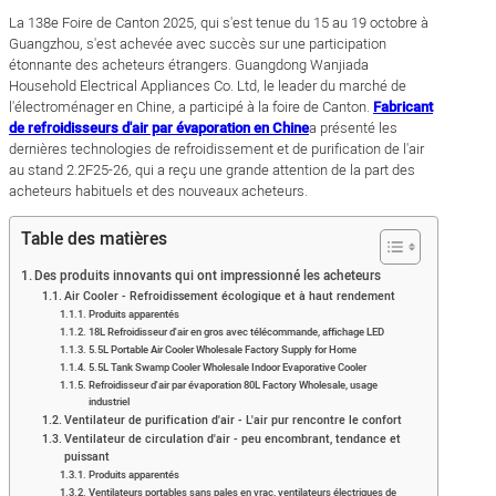
La 138e Foire de Canton 2025, qui s'est tenue du 15 au 19 octobre à
Guangzhou, s'est achevée avec succès sur une participation
étonnante des acheteurs étrangers. Guangdong Wanjiada
Household Electrical Appliances Co. Ltd, le leader du marché de
l'électroménager en Chine, a participé à la foire de Canton.
Fabricant
de refroidisseurs d'air par évaporation en Chine
a présenté les
dernières technologies de refroidissement et de purification de l'air
au stand 2.2F25-26, qui a reçu une grande attention de la part des
acheteurs habituels et des nouveaux acheteurs.
Table des matières
Des produits innovants qui ont impressionné les acheteurs
Air Cooler - Refroidissement écologique et à haut rendement
Produits apparentés
18L Refroidisseur d'air en gros avec télécommande, affichage LED
5.5L Portable Air Cooler Wholesale Factory Supply for Home
5.5L Tank Swamp Cooler Wholesale Indoor Evaporative Cooler
Refroidisseur d'air par évaporation 80L Factory Wholesale, usage
industriel
Ventilateur de purification d'air - L'air pur rencontre le confort
Ventilateur de circulation d'air - peu encombrant, tendance et
puissant
Produits apparentés
Ventilateurs portables sans pales en vrac, ventilateurs électriques de