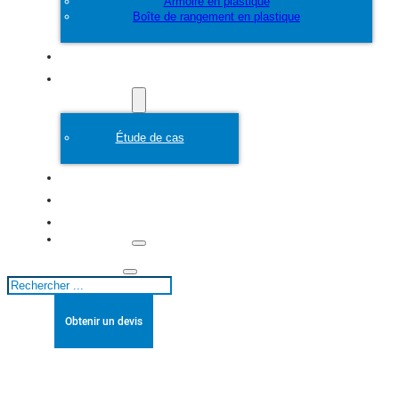
Armoire en plastique
Boîte de rangement en plastique
Personnaliser
Moule en plastique
Étude de cas
A propos de
Blogs
Contact
Rechercher
Obtenir un devis