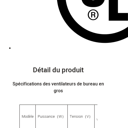
Détail du produit
Spécifications des ventilateurs de bureau en
gros
Mode
G.W.
Modèle
Puissance（W）
Tension（V）
vitesse
（g）
p