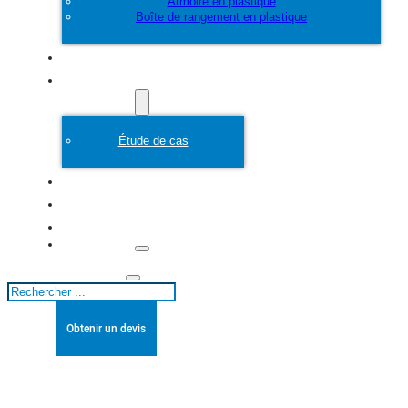
Armoire en plastique
Boîte de rangement en plastique
Personnaliser
Moule en plastique
Étude de cas
A propos de
Blogs
Contact
Rechercher
Obtenir un devis