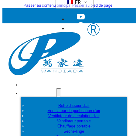
FR
Passer au contenu principal
Passer au pied de page
Accueil
Produits
Refroidisseur d'air
Ventilateur de purification d'air
Ventilateur de circulation d'air
Ventilateur portable
Chauffage portable
Sèche-linge