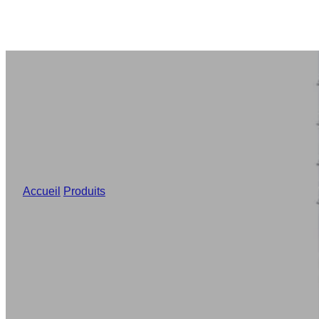
Accueil
/
Produits
/
Best Evaporative Air Coolers Wholesale W