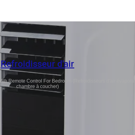
Refroidisseur d'air
ith Remote Control For Bedroom (Refroidisseurs d'air évapora
chambre à coucher)