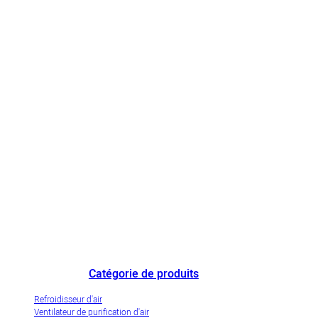
Le plus grand fabricant chinois de refroidisseurs d'air et une entreprise
de démonstration de l'industrialisation innovante des refroidisseurs d'air
par évaporation.
Catégorie de produits
Refroidisseur d'air
Ventilateur de purification d'air