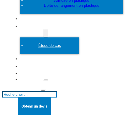
Armoire en plastique
Boîte de rangement en plastique
Personnaliser
Moule en plastique
Étude de cas
A propos de
Blogs
Contact
Rechercher
Obtenir un devis