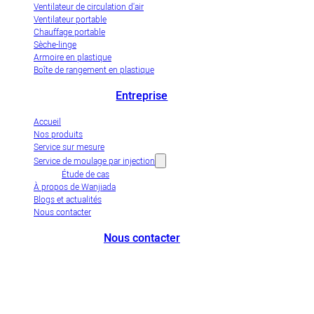
Ventilateur de circulation d'air
Ventilateur portable
Chauffage portable
Sèche-linge
Armoire en plastique
Boîte de rangement en plastique
Entreprise
Accueil
Nos produits
Service sur mesure
Service de moulage par injection
Étude de cas
À propos de Wanjiada
Blogs et actualités
Nous contacter
Nous contacter
+86-663-8321900
wanjiada@gdboost.com
West Of The Dongsizhi Road,
Jieyang Airport Economic Zone, Guangdong Province, China