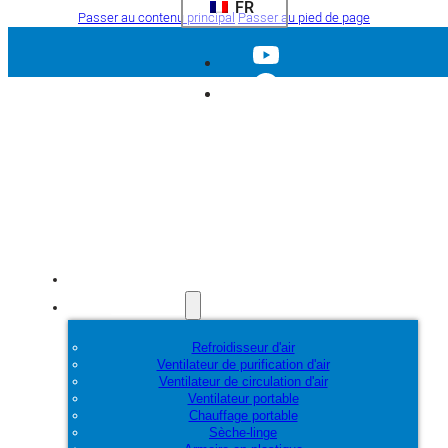
FR
Passer au contenu principal
Passer au pied de page
Accueil
Produits
Refroidisseur d'air
Ventilateur de purification d'air
Ventilateur de circulation d'air
Ventilateur portable
Chauffage portable
Sèche-linge