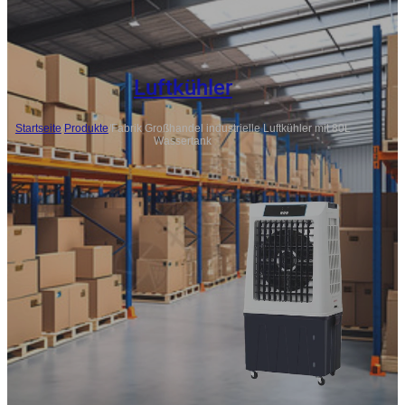
Luftkühler
Startseite
/
Produkte
/
Fabrik Großhandel industrielle Luftkühler mit 80L
Wassertank