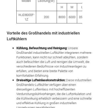
Modell
Leistung(W)
des Wasser
(L)
H
M
L
WJD8000F-
200
8000
6000
3500
80.0
1Z
Vorteile des Großhandels mit industriellen
Luftkühlern
Kühlung, Befeuchtung und Reinigung:
Unsere
Großhandel industriellen Luftkühler integrieren mehrere
Funktionen, kann nicht nur schnell abkühlen, sondern
auch befeuchten die Luft und reinigen die Umwelt, die
verschiedenen Bedürfnisse von Industrieanlagen zu
erfüllen, und bieten eine breite Palette von
komfortablen Erfahrung.
Dreiseitige Lufteinlasskonstruktion:
Diese industriellen
Großhandels-Luftkühler verfügen über einen
dreiseitigen Lufteinlass mit hocheffizienten
Verdunstungskühlvorhängen, die die Luftzirkulation und
die Kühlwirkung erheblich verbessern und eine schnelle
und effektive Kühlung in großen industriellen
Umgebungen gewährleisten.