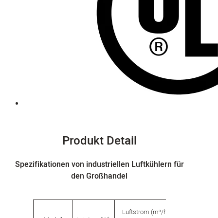
Produkt Detail
Spezifikationen von industriellen Luftkühlern für
den Großhandel
Fassungsver
Luftstrom (m³/h)