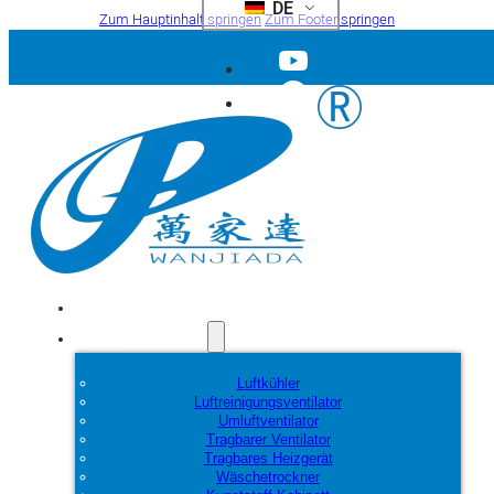
DE
Zum Hauptinhalt springen
Zum Footer springen
Startseite
Produkte
Luftkühler
Luftreinigungsventilator
Umluftventilator
Tragbarer Ventilator
Tragbares Heizgerät
Wäschetrockner