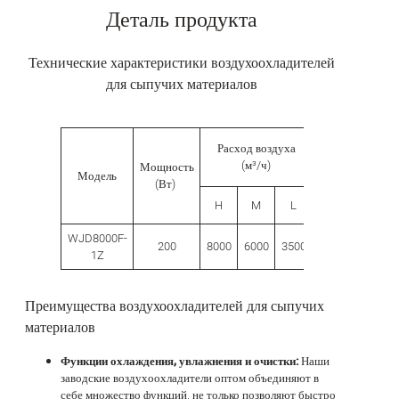
Деталь продукта
Технические характеристики воздухоохладителей
для сыпучих материалов
Объем
Расход воздуха
Разме
бака
(м³/ч)
Мощность
Модель
для
(Вт)
воды
H
M
L
L
(л)
WJD8000F-
200
8000
6000
3500
80.0
680
1Z
Преимущества воздухоохладителей для сыпучих
материалов
Функции охлаждения, увлажнения и очистки:
Наши
заводские воздухоохладители оптом объединяют в
себе множество функций, не только позволяют быстро