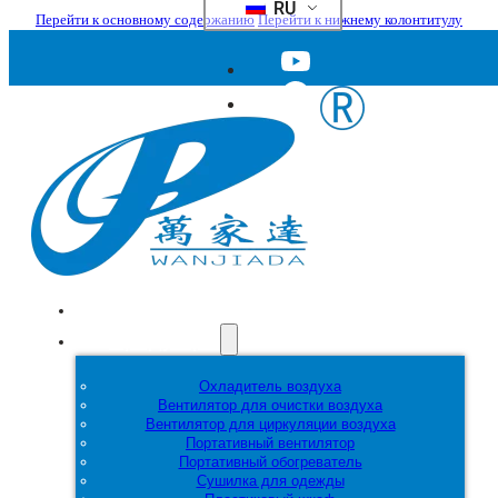
RU
Перейти к основному содержанию
Перейти к нижнему колонтитулу
Главная
Продукция
Охладитель воздуха
Вентилятор для очистки воздуха
Вентилятор для циркуляции воздуха
Портативный вентилятор
Портативный обогреватель
Сушилка для одежды