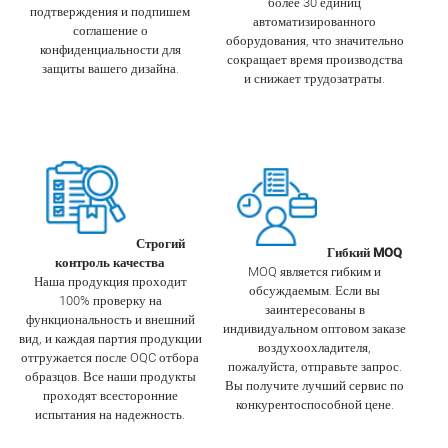
более 30 единиц
подтверждения и подпишем
автоматизированного
соглашение о
оборудования, что значительно
конфиденциальности для
сокращает время производства
защиты вашего дизайна.
и снижает трудозатраты.
Строгий
Гибкий MOQ
контроль качества
MOQ является гибким и
Наша продукция проходит
обсуждаемым. Если вы
100% проверку на
заинтересованы в
функциональность и внешний
индивидуальном оптовом заказе
вид, и каждая партия продукции
воздухоохладителя,
отгружается после OQC отбора
пожалуйста, отправьте запрос.
образцов. Все наши продукты
Вы получите лучший сервис по
проходят всесторонние
конкурентоспособной цене.
испытания на надежность.