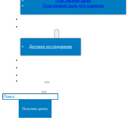
Пластиковый шкаф
Пластиковый ящик для хранения
Настроить
Пластиковая
форма
Деловое исследование
О сайте
Блоги
Связаться с
Поиск
Получить цитату