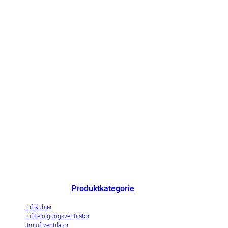
Chinas herausragender Hersteller von Luftkühlern und innovatives
Unternehmen zur Demonstration der Industrialisierung von
Verdunstungsluftkühlern.
Produktkategorie
Luftkühler
Luftreinigungsventilator
Umluftventilator