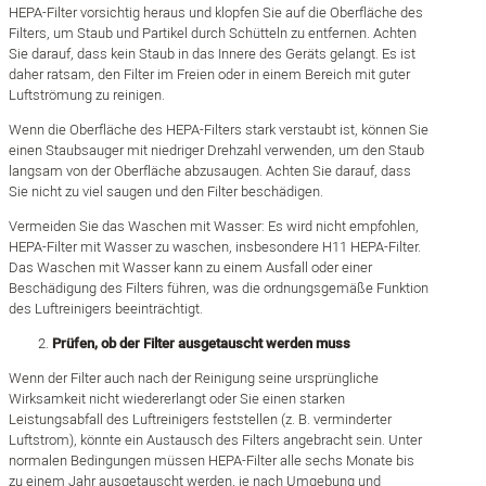
HEPA-Filter vorsichtig heraus und klopfen Sie auf die Oberfläche des
Filters, um Staub und Partikel durch Schütteln zu entfernen. Achten
Sie darauf, dass kein Staub in das Innere des Geräts gelangt. Es ist
daher ratsam, den Filter im Freien oder in einem Bereich mit guter
Luftströmung zu reinigen.
Wenn die Oberfläche des HEPA-Filters stark verstaubt ist, können Sie
einen Staubsauger mit niedriger Drehzahl verwenden, um den Staub
langsam von der Oberfläche abzusaugen. Achten Sie darauf, dass
Sie nicht zu viel saugen und den Filter beschädigen.
Vermeiden Sie das Waschen mit Wasser: Es wird nicht empfohlen,
HEPA-Filter mit Wasser zu waschen, insbesondere H11 HEPA-Filter.
Das Waschen mit Wasser kann zu einem Ausfall oder einer
Beschädigung des Filters führen, was die ordnungsgemäße Funktion
des Luftreinigers beeinträchtigt.
Prüfen, ob der Filter ausgetauscht werden muss
Wenn der Filter auch nach der Reinigung seine ursprüngliche
Wirksamkeit nicht wiedererlangt oder Sie einen starken
Leistungsabfall des Luftreinigers feststellen (z. B. verminderter
Luftstrom), könnte ein Austausch des Filters angebracht sein. Unter
normalen Bedingungen müssen HEPA-Filter alle sechs Monate bis
zu einem Jahr ausgetauscht werden, je nach Umgebung und