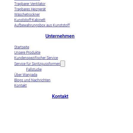
Tragbarer Ventilator
Tragbares Heizgerät
Wäschetrockner
Kunststoff-Kabinett
Aufbewahrungsbox aus Kunststoff
Unternehmen
Startseite
Unsere Produkte
Kundenspezifischer Service
Service für Spritzgussformen
Fallstudie
Über Wanjiada
Blogs und Nachrichten
Kontakt
Kontakt
+86-663-8321900
wanjiada@gdboost.com
Westlich der Dongsizhi Road,
Wirtschaftszone Flughafen Jieyang, Provinz Guangdong, China