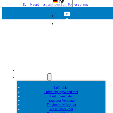
DE
Zum Hauptinhalt springen
Zum Footer springen
Startseite
Produkte
Luftkühler
Luftreinigungsventilator
Umluftventilator
Tragbarer Ventilator
Tragbares Heizgerät
Wäschetrockner