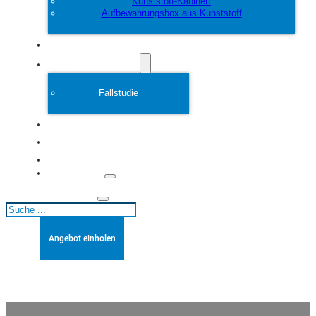
Kunststoff-Kabinett
Aufbewahrungsbox aus Kunststoff
Anpassen
Plastikform
Fallstudie
Über
Blogs
Kontakt
Suchen
Angebot einholen