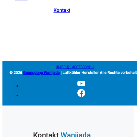
Kontakt
+86-663-8321900
wanjiada@gdboost.com
Westlich der Dongsizhi Road,
Wirtschaftszone Flughafen Jieyang, Provinz Guangdong, China
粤ICP备14007880号-1
© 2026
Guangdong Wanjiada
| Luftkühler Hersteller Alle Rechte vorbehal
Kontakt
Wanjiada