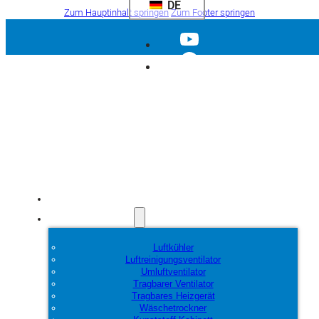
DE
Zum Hauptinhalt springen
Zum Footer springen
Startseite
Produkte
Luftkühler
Luftreinigungsventilator
Umluftventilator
Tragbarer Ventilator
Tragbares Heizgerät
Wäschetrockner