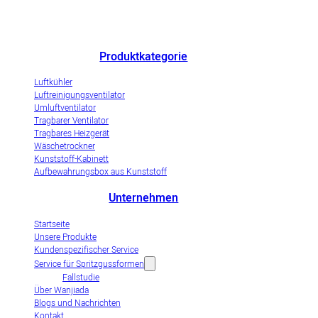
Chinas herausragender Hersteller von Luftkühlern und innovatives
Unternehmen zur Demonstration der Industrialisierung von
Verdunstungsluftkühlern.
Produktkategorie
Luftkühler
Luftreinigungsventilator
Umluftventilator
Tragbarer Ventilator
Tragbares Heizgerät
Wäschetrockner
Kunststoff-Kabinett
Aufbewahrungsbox aus Kunststoff
Unternehmen
Startseite
Unsere Produkte
Kundenspezifischer Service
Service für Spritzgussformen
Fallstudie
Über Wanjiada
Blogs und Nachrichten
Kontakt