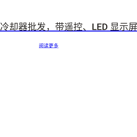
气冷却器批发，带遥控、LED 显示
阅读更多