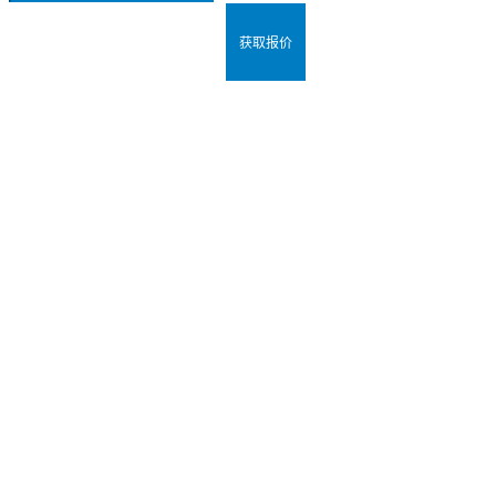
索
获取报价