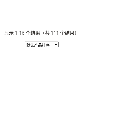
显示 1-16 个结果（共 111 个结果）