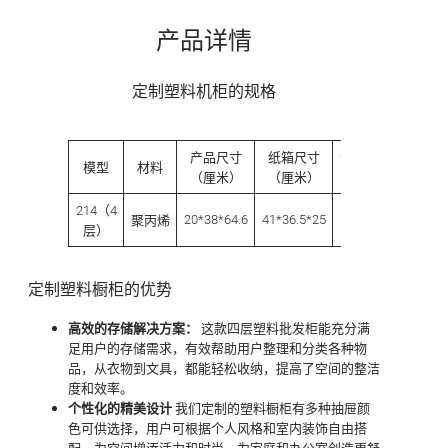
产品详情
定制塑料机柜的规格
G.W.
产品尺寸
纸箱尺寸
包装数量
模型
材料
（kg）
（厘米）
（厘米）
（件）
214（4
20*38*64.6
41*36.5*25
1
2.887
聚丙烯
层）
定制塑料橱柜的优势
高效的存储解决方案：
这款四层塑料批发柜能充分满
足用户的存储需求，有效帮助用户整理和分类各种物
品，从衣物到文具，都能轻松收纳，提高了空间的整洁
度和效率。
个性化的精美设计
我们定制的塑料橱柜有多种抽屉颜
色可供选择，用户可根据个人风格和室内装饰自由搭