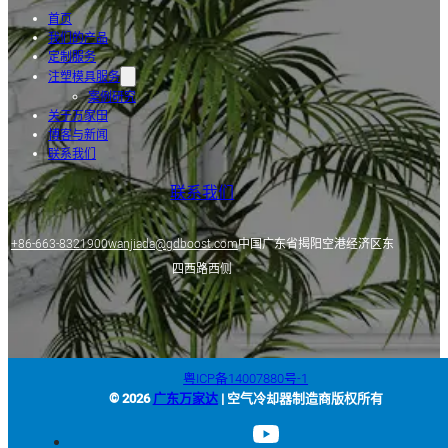
首页
我们的产品
定制服务
注塑模具服务
案例研究
关于万家田
博客与新闻
联系我们
联系我们
+86-663-8321900
wanjiada@gdboost.com
中国广东省揭阳空港经济区东
四西路西侧
粤ICP备14007880号-1
© 2026
广东万家达
| 空气冷却器制造商版权所有