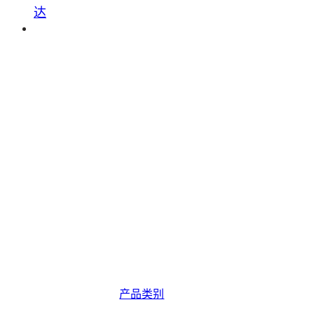
达
中国优秀的空气冷却器制造商和蒸发式空气冷却器创新产业化示范企业。
产品类别