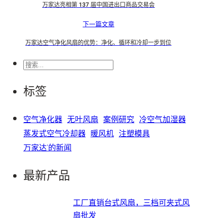
万家达亮相第 137 届中国进出口商品交易会
下一篇文章
万家达空气净化风扇的优势：净化、循环和冷却一步到位
搜
索
标签
空气净化器
无叶风扇
案例研究
冷空气加湿器
蒸发式空气冷却器
暖风机
注塑模具
万家达'的新闻
最新产品
工厂直销台式风扇，三档可夹式风
扇批发