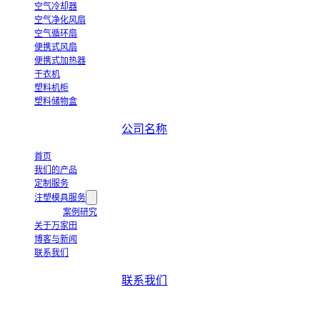
空气冷却器
空气净化风扇
空气循环扇
便携式风扇
便携式加热器
干衣机
塑料机柜
塑料储物盒
公司名称
首页
我们的产品
定制服务
注塑模具服务
案例研究
关于万家田
博客与新闻
联系我们
联系我们
+86-663-8321900
wanjiada@gdboost.com
中国广东省揭阳空港经济区东