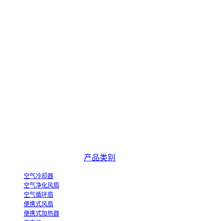
中国优秀的空气冷却器制造商和蒸发式空气冷却器创新产业化示范企业。
产品类别
空气冷却器
空气净化风扇
空气循环扇
便携式风扇
便携式加热器