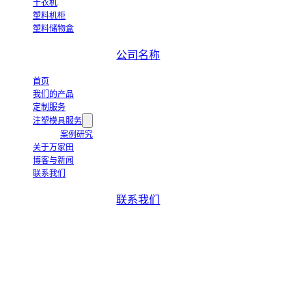
干衣机
塑料机柜
塑料储物盒
公司名称
首页
我们的产品
定制服务
注塑模具服务
案例研究
关于万家田
博客与新闻
联系我们
联系我们
+86-663-8321900
wanjiada@gdboost.com
中国广东省揭阳空港经济区东
四西路西侧