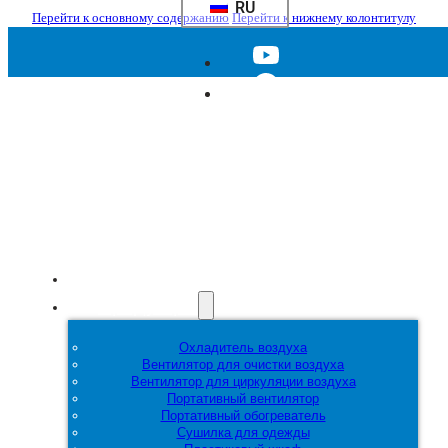
RU
Перейти к основному содержанию
Перейти к нижнему колонтитулу
Главная
Продукция
Охладитель воздуха
Вентилятор для очистки воздуха
Вентилятор для циркуляции воздуха
Портативный вентилятор
Портативный обогреватель
Сушилка для одежды