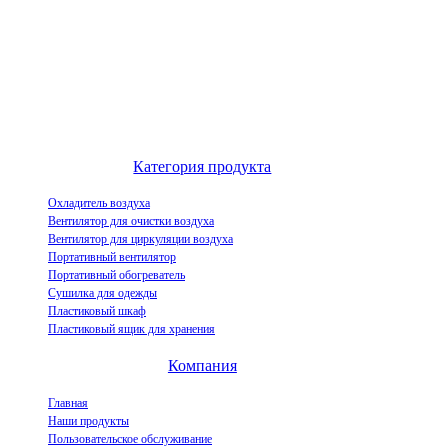
Выдающийся китайский производитель воздухоохладителей и
инновационное предприятие по демонстрации индустриализации
испарительных воздухоохладителей.
Категория продукта
Охладитель воздуха
Вентилятор для очистки воздуха
Вентилятор для циркуляции воздуха
Портативный вентилятор
Портативный обогреватель
Сушилка для одежды
Пластиковый шкаф
Пластиковый ящик для хранения
Компания
Главная
Наши продукты
Пользовательское обслуживание