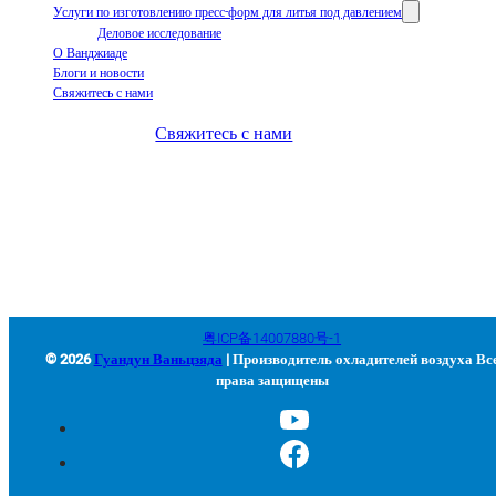
Услуги по изготовлению пресс-форм для литья под давлением
Деловое исследование
О Ванджиаде
Блоги и новости
Свяжитесь с нами
Свяжитесь с нами
+86-663-8321900
wanjiada@gdboost.com
West Of The Dongsizhi Road,
Jieyang Airport Economic Zone, провинция Гуандун, Китай
粤ICP备14007880号-1
© 2026
Гуандун Ваньцзяда
| Производитель охладителей воздуха Вс
права защищены