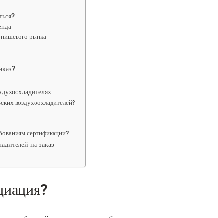
ться?
енда
й нишевого рынка
аказ?
ухоохладителях
льских воздухоохладителей?
ебованиям сертификации?
адителей на заказ
циация?