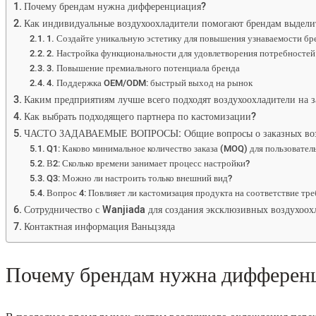
Почему брендам нужна дифференциация?
Как индивидуальные воздухоохладители помогают брендам выдели
1. Создайте уникальную эстетику для повышения узнаваемости бр
2. Настройка функциональности для удовлетворения потребносте
3. Повышение премиального потенциала бренда
4. Поддержка OEM/ODM: быстрый выход на рынок
Каким предприятиям лучше всего подходят воздухоохладители на з
Как выбрать подходящего партнера по кастомизации?
ЧАСТО ЗАДАВАЕМЫЕ ВОПРОСЫ: Общие вопросы о заказных возд
Q1: Каково минимальное количество заказа (MOQ) для пользовате
В2: Сколько времени занимает процесс настройки?
Q3: Можно ли настроить только внешний вид?
Вопрос 4: Повлияет ли кастомизация продукта на соответствие тр
Сотрудничество с Wanjiada для создания эксклюзивных воздухоохл
Контактная информация Ваньцзяда
Почему брендам нужна дифферен