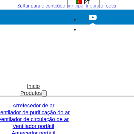
PT
Saltar para o conteúdo principal
Ir para o footer
Início
Produtos
Arrefecedor de ar
entilador de purificação do ar
Ventilador de circulação de ar
Ventilador portátil
Aquecedor portátil