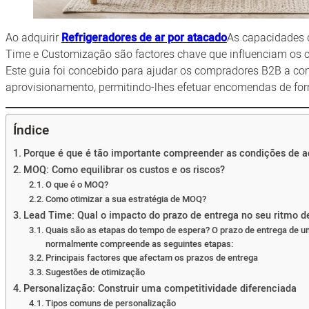
Ao adquirir
Refrigeradores de ar por atacado
As capacidades 
Time e Customização são factores chave que influenciam os cu
Este guia foi concebido para ajudar os compradores B2B a co
aprovisionamento, permitindo-lhes efetuar encomendas de form
Índice
Porque é que é tão importante compreender as condições de a
MOQ: Como equilibrar os custos e os riscos?
O que é o MOQ?
Como otimizar a sua estratégia de MOQ?
Lead Time: Qual o impacto do prazo de entrega no seu ritmo d
Quais são as etapas do tempo de espera? O prazo de entrega de um
normalmente compreende as seguintes etapas:
Principais factores que afectam os prazos de entrega
Sugestões de otimização
Personalização: Construir uma competitividade diferenciada
Tipos comuns de personalização