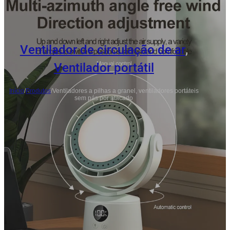
Ventilador de circulação de ar
,
Ventilador portátil
Início
/
Produtos
/
Ventiladores a pilhas a granel, ventiladores portáteis
sem pás por atacado