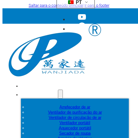
PT
Saltar para o conteúdo principal
Ir para o footer
Início
Produtos
Arrefecedor de ar
Ventilador de purificação do ar
Ventilador de circulação de ar
Ventilador portátil
Aquecedor portátil
Secador de roupa