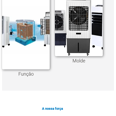
Molde
Função
A nossa força