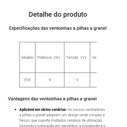
Detalhe do produto
Especificações das ventoinhas a pilhas a granel
G.W.
Modelo
Potência（W）
Tensão（V）
Velocidade
（g）
F05
9
5
5
600
Vantagens das ventoinhas a pilhas a granel
Aplicável em vários cenários:
Os nossos ventiladores
a pilhas a granel adoptam um design verde simples e
fresco, que suporta múltiplos cenários de utilização,
incluindo a colocação em secretária, a suspensão e o