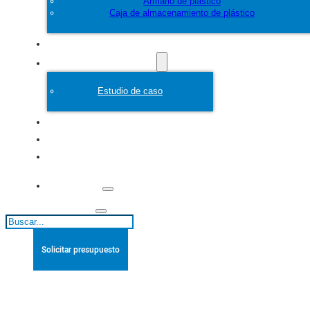
Armario de plástico
Caja de almacenamiento de plástico
Personalice
Molde de plástico
Estudio de caso
Acerca de
Blogs
Póngase en
contacto con
Buscar
Solicitar presupuesto