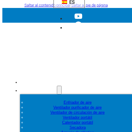
ES
Saltar al contenido principal
Saltar al pie de página
Inicio
Productos
Enfriador de aire
Ventilador purificador de aire
Ventilador de circulación de aire
Ventilador portátil
Calentador portátil
Secadora