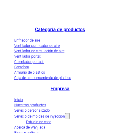
Destacado fabricante de enfriadores de aire de China y empresa de
demostración de industrialización innovadora de enfriadores de aire
evaporativos.
Categoría de productos
Enfriador de aire
Ventilador purificador de aire
Ventilador de circulación de aire
Ventilador portátil
Calentador portátil
Secadora
Armario de plástico
Caja de almacenamiento de plástico
Empresa
Inicio
Nuestros productos
Servicio personalizado
Servicio de moldes de inyección
Estudio de caso
Acerca de Wanjiada
Blogs y noticias