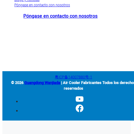
Póngase en contacto con nosotros
Póngase en contacto con nosotros
+86-663-8321900
wanjiada@gdboost.com
West Of The Dongsizhi
Road,Zona Económica del Aeropuerto de Jieyang, Provincia de
Guangdong, China
粤ICP备14007880号-1
© 2026
Guangdong Wanjiada
| Air Cooler Fabricantes Todos los derech
reservados