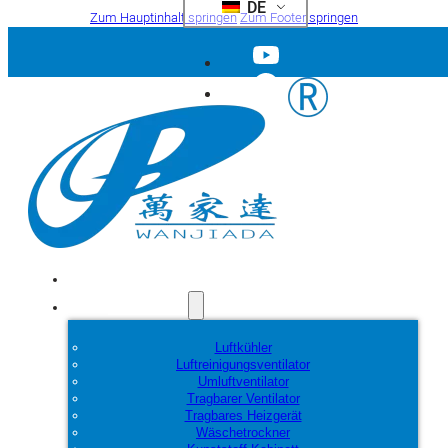
DE
Zum Hauptinhalt springen
Zum Footer springen
Startseite
Produkte
Luftkühler
Luftreinigungsventilator
Umluftventilator
Tragbarer Ventilator
Tragbares Heizgerät
Wäschetrockner