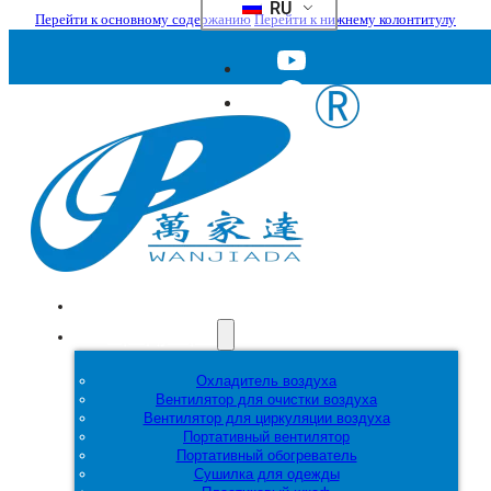
RU
Перейти к основному содержанию
Перейти к нижнему колонтитулу
Главная
Продукция
Охладитель воздуха
Вентилятор для очистки воздуха
Вентилятор для циркуляции воздуха
Портативный вентилятор
Портативный обогреватель
Сушилка для одежды