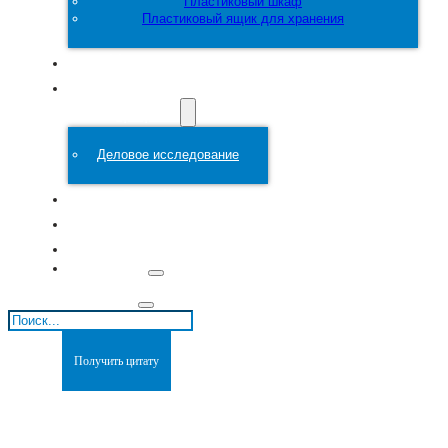
Пластиковый шкаф
Пластиковый ящик для хранения
Настроить
Пластиковая
форма
Деловое исследование
О сайте
Блоги
Связаться с
Поиск
Получить цитату