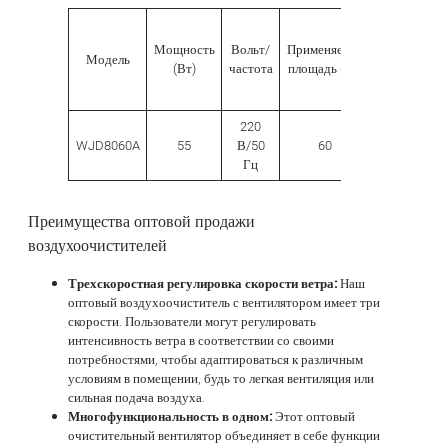
Резервуар
Мощность
Вольт/
Применяемая
Модель
для воды
(Вт)
частота
площадь (㎡)
(л)
220
WJD8060A
55
В/50
60
3.6
Гц
Преимущества оптовой продажи
воздухоочистителей
Трехскоростная регулировка скорости ветра:
Наш
оптовый воздухоочиститель с вентилятором имеет три
скорости. Пользователи могут регулировать
интенсивность ветра в соответствии со своими
потребностями, чтобы адаптироваться к различным
условиям в помещении, будь то легкая вентиляция или
сильная подача воздуха.
Многофункциональность в одном:
Этот оптовый
очистительный вентилятор объединяет в себе функции