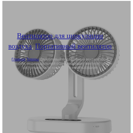
Вентилятор для циркуляции
воздуха
,
Портативный вентилятор
Главная
/
Товары
/
Двухголовый портативный вентилятор с
таймером, индивидуальный осциллирующий вентилятор для
настольного или настенного использования