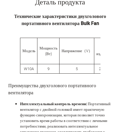
Деталь продукта
Технические характеристики двухголового
портативного вентилятора Bulk Fan
Мощность
Размер
Модель
Напряжение（V）
(Вт)
изделия（mm）
у
W10A
9
5
250*260*120
Преимущества двухголового портативного
вентилятора
Интеллектуальный контроль времени:
Портативный
вентилятор с двойной головкой имеет практичную
функцию синхронизации, которая позволяет точно
установить время работы в соответствии с личными
потребностями, реализовать интеллектуальное
управление временем, удовлетворить требования к