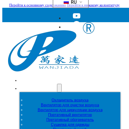
RU
Перейти к основному содержанию
Перейти к нижнему колонтитулу
Главная
Продукция
Охладитель воздуха
Вентилятор для очистки воздуха
Вентилятор для циркуляции воздуха
Портативный вентилятор
Портативный обогреватель
Сушилка для одежды