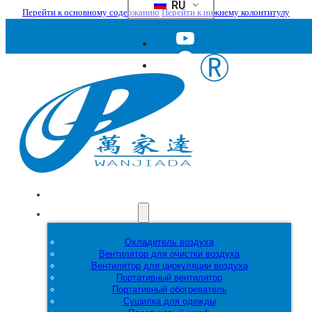
RU
Перейти к основному содержанию
Перейти к нижнему колонтитулу
Главная
Продукция
Охладитель воздуха
Вентилятор для очистки воздуха
Вентилятор для циркуляции воздуха
Портативный вентилятор
Портативный обогреватель
Сушилка для одежды