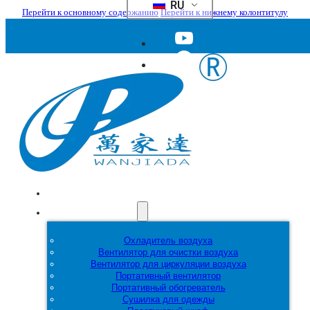
RU
Перейти к основному содержанию
Перейти к нижнему колонтитулу
Главная
Продукция
Охладитель воздуха
Вентилятор для очистки воздуха
Вентилятор для циркуляции воздуха
Портативный вентилятор
Портативный обогреватель
Сушилка для одежды