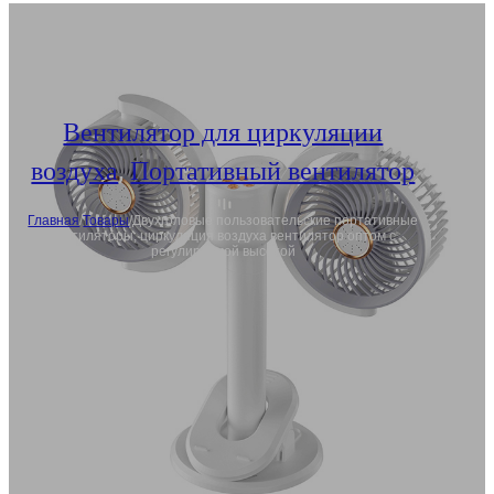
Вентилятор для циркуляции
воздуха
,
Портативный вентилятор
Главная
/
Товары
/
Двухголовые пользовательские портативные
вентиляторы, циркуляция воздуха вентилятор оптом с
регулируемой высотой