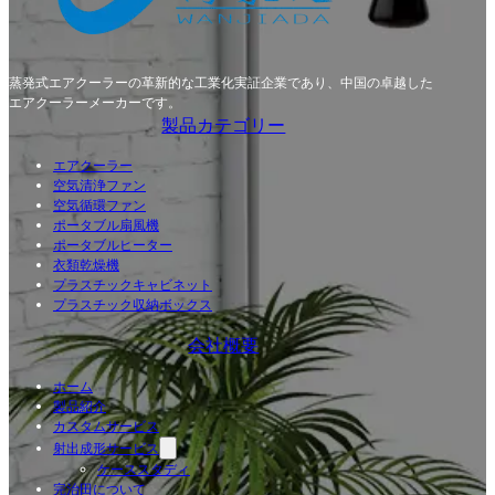
蒸発式エアクーラーの革新的な工業化実証企業であり、中国の卓越した
エアクーラーメーカーです。
製品カテゴリー
エアクーラー
空気清浄ファン
空気循環ファン
ポータブル扇風機
ポータブルヒーター
衣類乾燥機
プラスチックキャビネット
プラスチック収納ボックス
会社概要
ホーム
製品紹介
カスタムサービス
射出成形サービス
ケーススタディ
完治田について