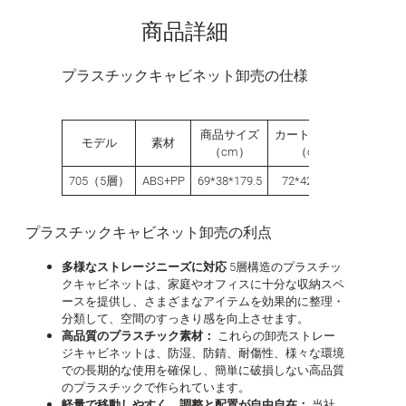
商品詳細
プラスチックキャビネット卸売の仕様
商品サイズ
カートンサイズ
梱包数
モデル
素材
（cm）
（cm）
（個）
705（5層）
ABS+PP
69*38*179.5
72*42.5*42.5
1
プラスチックキャビネット卸売の利点
多様なストレージニーズに対応
5層構造のプラスチッ
クキャビネットは、家庭やオフィスに十分な収納スペ
ースを提供し、さまざまなアイテムを効果的に整理・
分類して、空間のすっきり感を向上させます。
高品質のプラスチック素材：
これらの卸売ストレー
ジキャビネットは、防湿、防錆、耐傷性、様々な環境
での長期的な使用を確保し、簡単に破損しない高品質
のプラスチックで作られています。
軽量で移動しやすく、調整と配置が自由自在：
当社