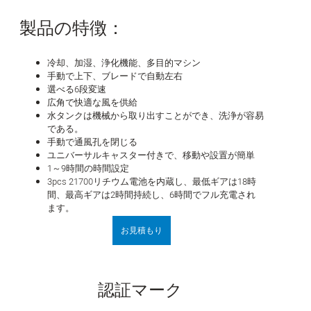
製品の特徴：
冷却、加湿、浄化機能、多目的マシン
手動で上下、ブレードで自動左右
選べる6段変速
広角で快適な風を供給
水タンクは機械から取り出すことができ、洗浄が容易
である。
手動で通風孔を閉じる
ユニバーサルキャスター付きで、移動や設置が簡単
1～9時間の時間設定
3pcs 21700リチウム電池を内蔵し、最低ギアは18時
間、最高ギアは2時間持続し、6時間でフル充電され
ます。
お見積もり
認証マーク