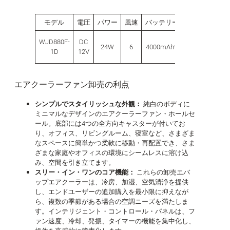
モデル
電圧
パワー
風速
バッテリー容量
気流
WJD880F-
DC
24W
6
4000mAh*3pcs
800m³/h
1D
12V
エアクーラーファン卸売の利点
シンプルでスタイリッシュな外観：
純白のボディに
ミニマルなデザインのエアクーラーファン・ホールセ
ール。底部には4つの全方向キャスターが付いてお
り、オフィス、リビングルーム、寝室など、さまざま
なスペースに簡単かつ柔軟に移動・再配置でき、さま
ざまな家庭やオフィスの環境にシームレスに溶け込
み、空間を引き立てます。
スリー・イン・ワンのコア機能：
これらの卸売エバ
ップエアクーラーは、冷房、加湿、空気清浄を提供
し、エンドユーザーの追加購入を最小限に抑えなが
ら、複数の季節がある場合の空調ニーズを満たしま
す。インテリジェント・コントロール・パネルは、フ
ァン速度、冷却、発振、タイマーの機能を集中化し、