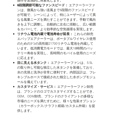
操作を直感的に簡素化します。
6段階調節可能なファンスピード：
エアクーラーファ
ンは、微風から強い送風まで6段階のファンスピード
が可能で、シーンによって、特にユーザーによって異
なる風量ニーズを満たすことができます。手動で風向
きを上下に調整し、自動的に左右に揺動し、広い範囲
をカバーして、より効率的な空気循環を実現します。
リチウム電池内蔵で電池寿命が延長：
これらの卸売
エバップエアクーラーは、ポータブルワイヤレス使用
のための3つの高性能21700リチウム電池を内蔵して
います。低消費電力モードでは、最大18時間のバッ
テリー寿命を実現し、長時間のモバイル使用のニーズ
に応えます。
目に見える水タンク：
エアクーラーファンは、5.5L
の取り外し可能な独立した水タンクを装備しており、
水の充填と洗浄が非常に便利です。内部設計は、フレ
キシブルホースで接続された独立した水ポンプモジュ
ールを備えています。
カスタマイズ・サービス：
エアクーラーファン卸売
は、ブランドのロゴでカスタマイズすることができ、
OEM、ODM卸売、ブランドのクライアントの多様な
市場のニーズを満たすために、様々な包装オプション
（カラーボックス/クラフト紙箱/カスタム外箱）を提
供します。