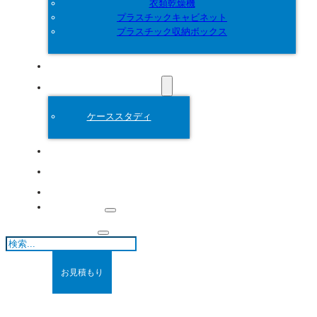
衣類乾燥機
プラスチックキャビネット
プラスチック収納ボックス
カスタマイズ
プラスチック金型
ケーススタディ
について
ブログ
連絡先
検
索
お見積もり