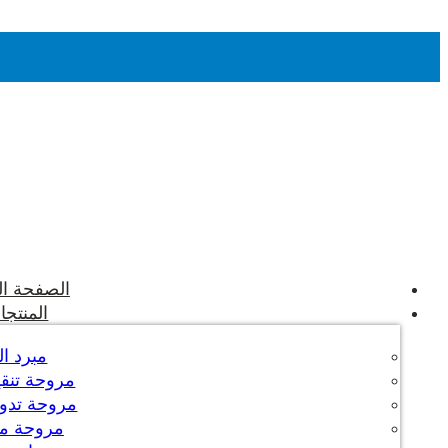
الصفحة ال
المنتجا
مبرد ال
مروحة تنقية
مروحة تدوير
مروحة م