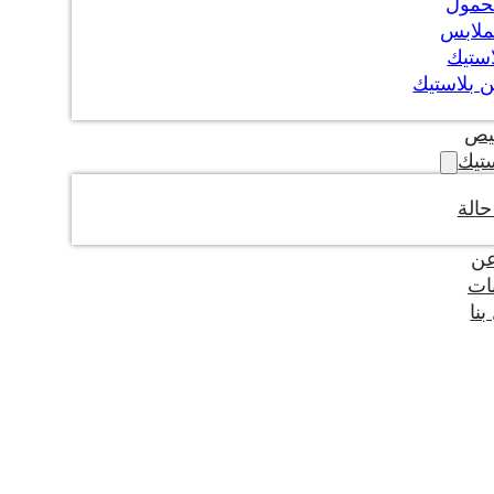
حمول
ملابس
استيك
 بلاستيك
يص
تيك
الة
عن
ات
نا