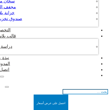
سخان م
مجفف ال
خزانة بل
صندوق تخزين
التخص
قالب بلاس
دراسة ح
نبذة 
المدون
اتصل ب
بحث
احصل على عرض أسعار