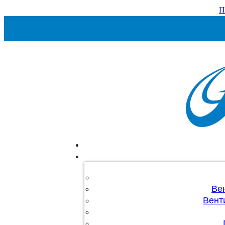
П
Ве
Вент