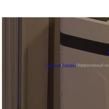
Главная
/
Товары
/
Эффективный охла