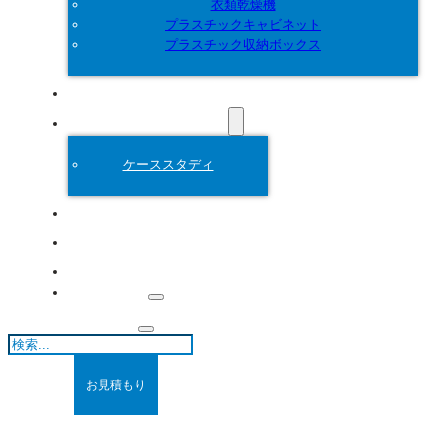
衣類乾燥機
プラスチックキャビネット
プラスチック収納ボックス
カスタマイズ
プラスチック金型
ケーススタディ
について
ブログ
連絡先
検
索
お見積もり