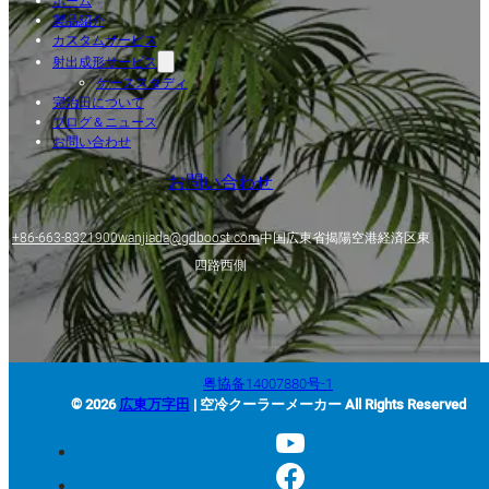
ホーム
製品紹介
カスタムサービス
射出成形サービス
ケーススタディ
完治田について
ブログ＆ニュース
お問い合わせ
お問い合わせ
+86-663-8321900
wanjiada@gdboost.com
中国広東省揭陽空港経済区東
四路西側
粤協备14007880号-1
© 2026
広東万字田
| 空冷クーラーメーカー All Rights Reserved