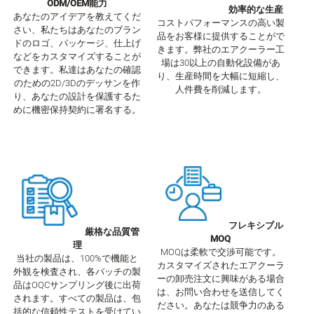
ODM/OEM能力
効率的な生産
あなたのアイデアを教えてくだ
コストパフォーマンスの高い製
さい、私たちはあなたのブラン
品をお客様に提供することがで
ドのロゴ、パッケージ、仕上げ
きます。弊社のエアクーラー工
などをカスタマイズすることが
場は30以上の自動化設備があ
できます。私達はあなたの確認
り、生産時間を大幅に短縮し、
のための2D/3Dのデッサンを作
人件費を削減します。
り、あなたの設計を保護するた
めに機密保持契約に署名する。
フレキシブル
厳格な品質管
MOQ
理
MOQは柔軟で交渉可能です。
当社の製品は、100%で機能と
カスタマイズされたエアクーラ
外観を検査され、各バッチの製
ーの卸売注文に興味がある場合
品はOQCサンプリング後に出荷
は、お問い合わせを送信してく
されます。すべての製品は、包
ださい。あなたは競争力のある
括的な信頼性テストを受けてい