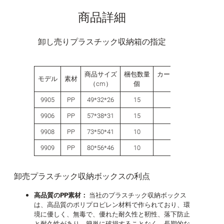
商品詳細
卸し売りプラスチック収納箱の指定
商品サイズ
梱包数量
カートンサイズ
梱包
モデル
素材
（cm）
個
（cm）
（個
9905
PP
49*32*26
15
0.96
0.9
9906
PP
57*38*31
15
1.37
1.3
9908
PP
73*50*41
10
2.6
2.6
9909
PP
80*56*46
10
3.37
3.3
卸売プラスチック収納ボックスの利点
高品質のPP素材：
当社のプラスチック収納ボックス
は、高品質のポリプロピレン材料で作られており、環
境に優しく、無毒で、優れた耐久性と靭性、落下防止
と耐久性があり、簡単に破損することなく、長期的な