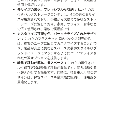
使用を保証します。
多サイズの選択、フレキシブルな収納：
私たちの蓋
付きバルクストレージコンテナは、4つの異なるサイ
ズが用意されており、小物から大物まで多様なストレ
ージニーズに適しており、家庭、オフィス、倉庫など
で広く使用され、柔軟で実用的です。
カスタマイズ可能な色、パーソナライズされたデザイ
ン：
これらのプラスチック収納ボックス卸売の色
は、顧客のニーズに応じてカスタマイズすることがで
き、製品が完全に異なるスペースの装飾スタイルやブ
ランドイメージにマッチするようにパーソナライズさ
れた外観オプションを提供します。
軽量で移動が簡単、省スペース：
これらの蓋付きバ
ルク保存容器は軽量で移動が簡単です。置き場所や並
べ替えがとても簡単です。同時に、積み重ね可能なデ
ザインは、保管スペースを最大限に節約し、使用感を
最適化します。