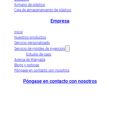
Armario de plástico
Caja de almacenamiento de plástico
Empresa
Inicio
Nuestros productos
Servicio personalizado
Servicio de moldes de inyección
Estudio de caso
Acerca de Wanjiada
Blogs y noticias
Póngase en contacto con nosotros
Póngase en contacto con nosotros
+86-663-8321900
wanjiada@gdboost.com
West Of The Dongsizhi
Road,Zona Económica del Aeropuerto de Jieyang, Provincia de
Guangdong, China