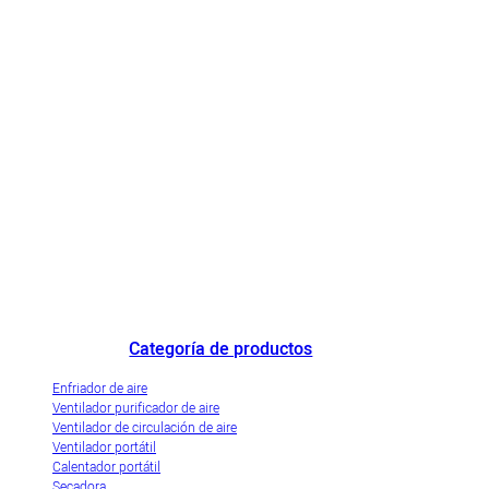
Destacado fabricante de enfriadores de aire de China y empresa de
demostración de industrialización innovadora de enfriadores de aire
evaporativos.
Categoría de productos
Enfriador de aire
Ventilador purificador de aire
Ventilador de circulación de aire
Ventilador portátil
Calentador portátil
Secadora