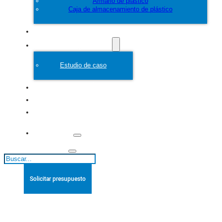
Armario de plástico
Caja de almacenamiento de plástico
Personalice
Molde de plástico
Estudio de caso
Acerca de
Blogs
Póngase en
contacto con
Buscar
Solicitar presupuesto