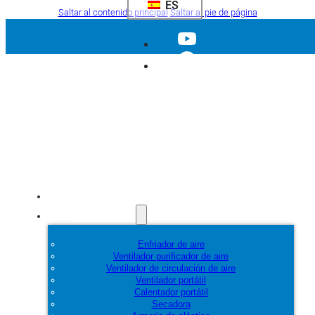
ES
Saltar al contenido principal
Saltar al pie de página
Inicio
Productos
Enfriador de aire
Ventilador purificador de aire
Ventilador de circulación de aire
Ventilador portátil
Calentador portátil
Secadora