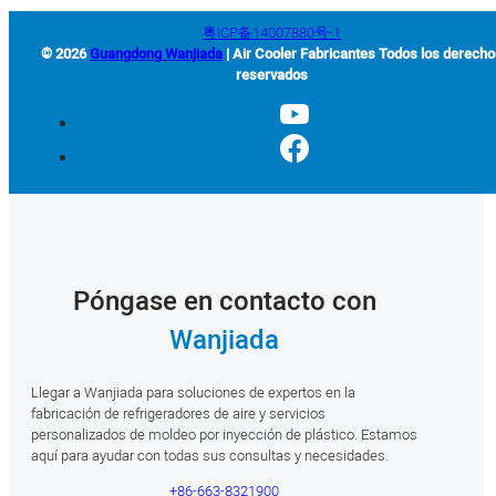
粤ICP备14007880号-1
© 2026
Guangdong Wanjiada
| Air Cooler Fabricantes Todos los derech
reservados
Póngase en contacto con
Wanjiada
Llegar a Wanjiada para soluciones de expertos en la
fabricación de refrigeradores de aire y servicios
personalizados de moldeo por inyección de plástico. Estamos
aquí para ayudar con todas sus consultas y necesidades.
+86-663-8321900