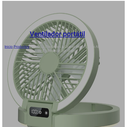
Ventilador portátil
Inicio
/
Productos
/
Abanicos Plegables a Granel Verdes, Mini Abanicos
de Escritorio al por Mayor