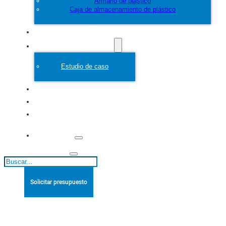
Armario de plástico
Caja de almacenamiento de plástico
Personalice
Molde de plástico
Estudio de caso
Acerca de
Blogs
Póngase en
contacto con
Buscar
Solicitar presupuesto