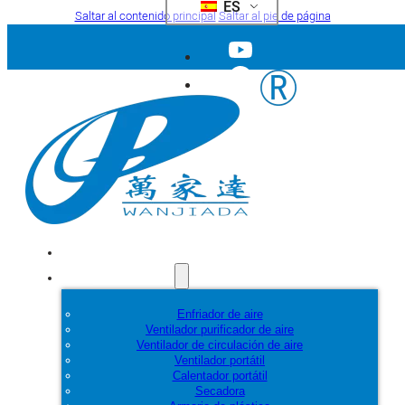
ES
Saltar al contenido principal
Saltar al pie de página
Inicio
Productos
Enfriador de aire
Ventilador purificador de aire
Ventilador de circulación de aire
Ventilador portátil
Calentador portátil
Secadora