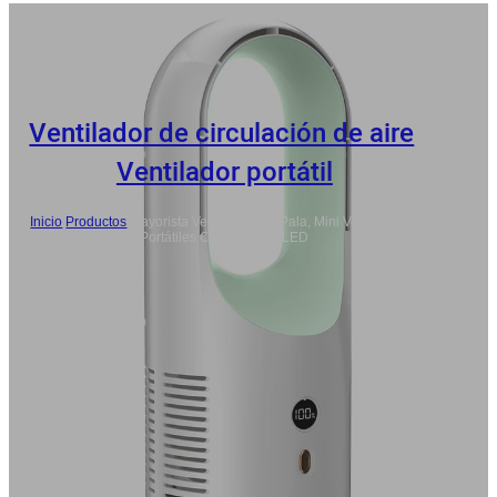
Ventilador de circulación de aire
,
Ventilador portátil
Inicio
/
Productos
/
Mayorista Ventilador Sin Pala, Mini Ventiladores
Portátiles Con Pantalla LED