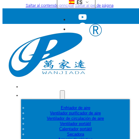
ES
Saltar al contenido principal
Saltar al pie de página
Inicio
Productos
Enfriador de aire
Ventilador purificador de aire
Ventilador de circulación de aire
Ventilador portátil
Calentador portátil
Secadora