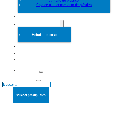
Armario de plástico
Caja de almacenamiento de plástico
Personalice
Molde de plástico
Estudio de caso
Acerca de
Blogs
Póngase en
contacto con
Buscar
Solicitar presupuesto