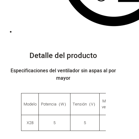
Detalle del producto
Especificaciones del ventilador sin aspas al por
mayor
Modo de
G.W.
Modelo
Potencia（W）
Tensión（V）
velocidad
（g）
X28
5
5
6
882