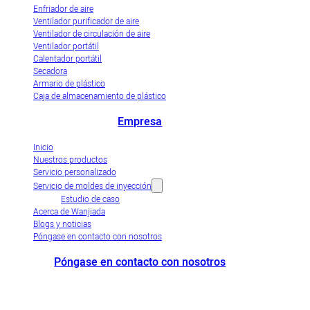
Enfriador de aire
Ventilador purificador de aire
Ventilador de circulación de aire
Ventilador portátil
Calentador portátil
Secadora
Armario de plástico
Caja de almacenamiento de plástico
Empresa
Inicio
Nuestros productos
Servicio personalizado
Servicio de moldes de inyección
Estudio de caso
Acerca de Wanjiada
Blogs y noticias
Póngase en contacto con nosotros
Póngase en contacto con nosotros
+86-663-8321900
wanjiada@gdboost.com
West Of The Dongsizhi