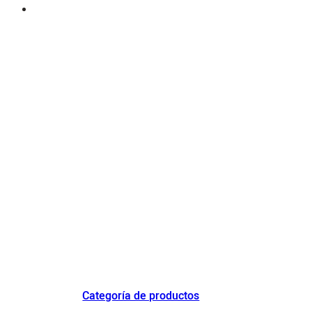
Destacado fabricante de enfriadores de aire de China y empresa de
demostración de industrialización innovadora de enfriadores de aire
evaporativos.
Categoría de productos