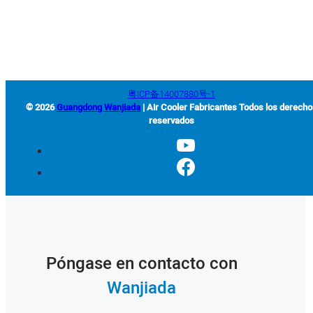
Road,Zona Económica del Aeropuerto de Jieyang, Provincia de
Guangdong, China
粤ICP备14007880号-1
© 2026
Guangdong Wanjiada
| Air Cooler Fabricantes Todos los derech
reservados
Póngase en contacto con
Wanjiada