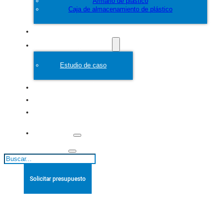
Armario de plástico
Caja de almacenamiento de plástico
Personalice
Molde de plástico
Estudio de caso
Acerca de
Blogs
Póngase en
contacto con
Buscar
Solicitar presupuesto