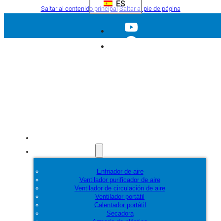
ES
Saltar al contenido principal
Saltar al pie de página
Inicio
Productos
Enfriador de aire
Ventilador purificador de aire
Ventilador de circulación de aire
Ventilador portátil
Calentador portátil
Secadora