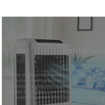
Enfriadores
La serie de climatizadores evaporativos industriales al por 
soluciones de refrigeración eficientes y económicas. Nu
temperatura de grandes áreas como fábricas, talleres, almac
empleados. Estos climatizadores evaporativos industriales al
protección del medio ambiente y ahorro energético, y