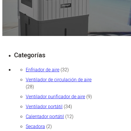
Categorías
32
Enfriador de aire
32
productos
Ventilador de circulación de aire
28
28
productos
9
Ventilador purificador de aire
9
productos
34
Ventilador portátil
34
productos
12
Calentador portátil
12
productos
2
Secadora
2