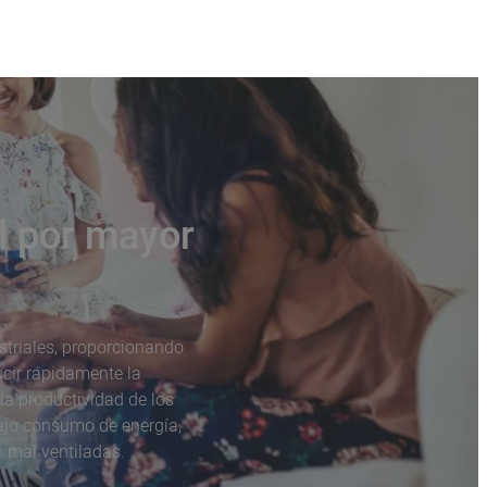
al por mayor
striales, proporcionando
ucir rápidamente la
la productividad de los
bajo consumo de energía,
 mal ventiladas.