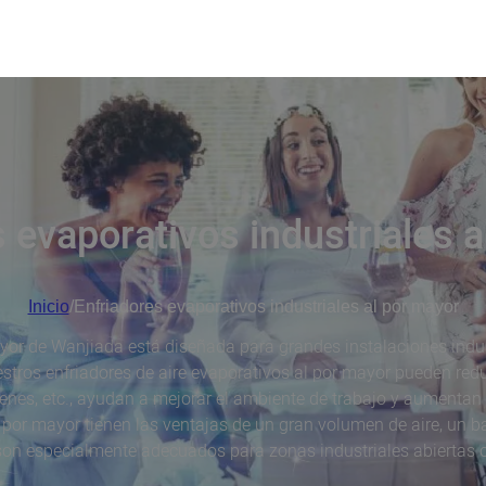
 evaporativos industriales 
Inicio
/
Enfriadores evaporativos industriales al por mayor
mayor de Wanjiada está diseñada para grandes instalaciones indu
estros enfriadores de aire evaporativos al por mayor pueden red
enes, etc., ayudan a mejorar el ambiente de trabajo y aumentan 
 por mayor tienen las ventajas de un gran volumen de aire, un 
 son especialmente adecuados para zonas industriales abiertas o