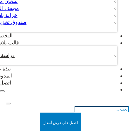
سخان م
مجفف ال
خزانة بل
صندوق تخزين
التخص
قالب بلاس
دراسة ح
نبذة 
المدون
اتصل ب
بحث
احصل على عرض أسعار