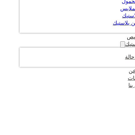
حمول
ملابس
استيك
 بلاستيك
يص
تيك
الة
عن
ات
نا