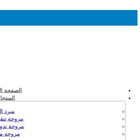
الصفحة ال
المنتجا
مبرد ال
مروحة تنقية
مروحة تدوير
مروحة م