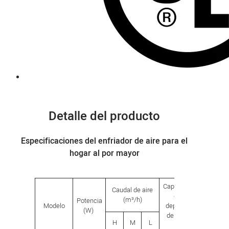
Detalle del producto
Especificaciones del enfriador de aire para el
hogar al por mayor
Capacidad
Caudal de aire
Tamaño
del
(m³/h)
product
Potencia
Modelo
depósito
(W)
de agua
H
M
L
L
W
(L)