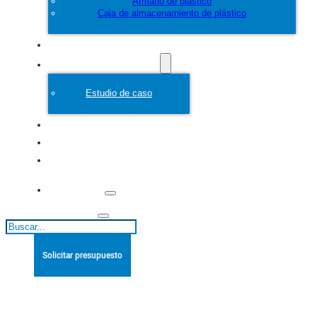
Armario de plástico
Caja de almacenamiento de plástico
Personalice
Molde de plástico
Estudio de caso
Acerca de
Blogs
Póngase en
contacto con
Buscar
Solicitar presupuesto