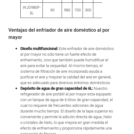
WJD980F-
90
980
700
300
5.5
280
28
3L
Ventajas del enfriador de aire doméstico al por
mayor
Diseño multifuncional:
Este enfriador de aire doméstico
al por mayor no sólo tiene un fuerte efecto de
enfriamiento, sino que también puede humidificar el
aire para evitar la sequedad. Al mismo tiempo, el
sistema de filtración de aire incorporado ayuda a
purificar el aire y mejorar la calidad del aire en general,
que es adecuado para diversos entornos domésticos.
Depósito de agua de gran capacidad de 6L:
Nuestro
refrigerador de aire portátil al por mayor esta equipado
con un tanque de agua de 6 litros de gran capacidad, el
cual no requiere de frecuentes adiciones de agua
durante mucho tiempo. El diseño de la tapa superior es
conveniente y permite la adición directa de agua, hielo
o cristales de hielo, lo que mejora en gran medida el
efecto de enfriamiento y proporciona rápidamente una
sensación de frescor.