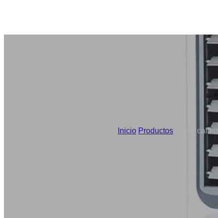
Inicio
/
Productos
/
Venta calien