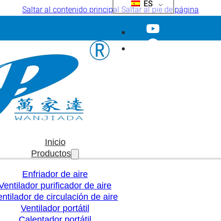
ES
Saltar al contenido principal
Saltar al pie de página
Inicio
Productos
Enfriador de aire
Ventilador purificador de aire
ntilador de circulación de aire
Ventilador portátil
Calentador portátil