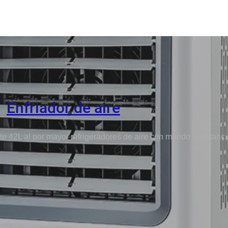
Enfriador de aire
te 42L al por mayor refrigeradores de aire con mando a distanci