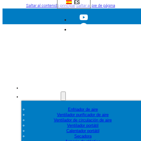
ES
Saltar al contenido principal
Saltar al pie de página
Inicio
Productos
Enfriador de aire
Ventilador purificador de aire
Ventilador de circulación de aire
Ventilador portátil
Calentador portátil
Secadora