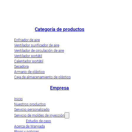
Destacado fabricante de enfriadores de aire de China y empresa de
demostración de industrialización innovadora de enfriadores de aire
evaporativos.
Categoría de productos
Enfriador de aire
Ventilador purificador de aire
Ventilador de circulación de aire
Ventilador portátil
Calentador portátil
Secadora
Armario de plástico
Caja de almacenamiento de plástico
Empresa
Inicio
Nuestros productos
Servicio personalizado
Servicio de moldes de inyección
Estudio de caso
Acerca de Wanjiada
Blogs y noticias