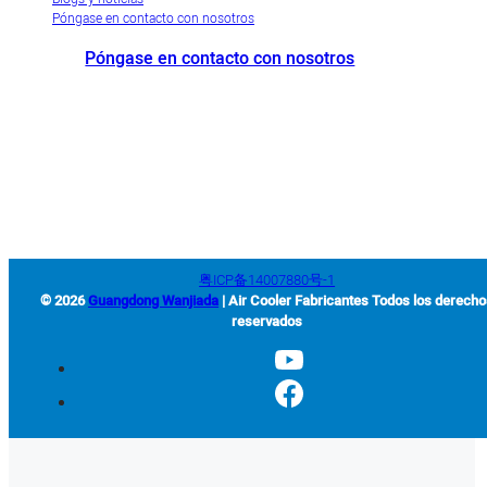
Póngase en contacto con nosotros
Póngase en contacto con nosotros
+86-663-8321900
wanjiada@gdboost.com
West Of The Dongsizhi
Road,Zona Económica del Aeropuerto de Jieyang, Provincia de
Guangdong, China
粤ICP备14007880号-1
© 2026
Guangdong Wanjiada
| Air Cooler Fabricantes Todos los derech
reservados