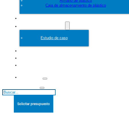
Armario de plástico
Caja de almacenamiento de plástico
Personalice
Molde de plástico
Estudio de caso
Acerca de
Blogs
Póngase en
contacto con
Buscar
Solicitar presupuesto